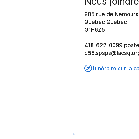
Nous joindre
905 rue de Nemours
Québec Québec
G1H6Z5
418-622-0099 poste
d55.spsps@lacsq.or
Itinéraire sur la c