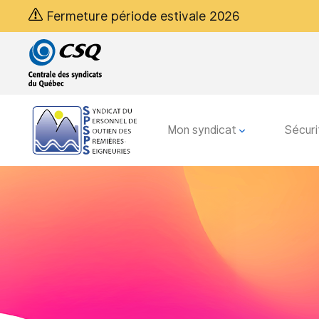
Passer
Passer
Fermeture période estivale 2026
au
au
menu
contenu
principal
Mon syndicat
Sécuri