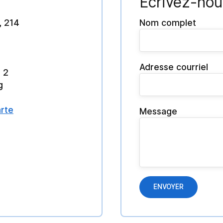
Écrivez-nou
, 214
Nom complet
Adresse courriel
 2
g
arte
Message
ENVOYER